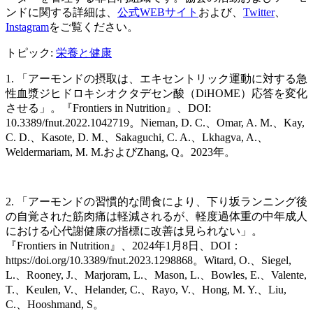
ンドに関する詳細は、
公式
WEB
サイト
および、
Twitter
、
Instagram
をご覧ください。
トピック:
栄養と健康
1. 「アーモンドの摂取は、エキセントリック運動に対する急
性血漿ジヒドロキシオクタデセン酸（DiHOME）応答を変化
させる」。『Frontiers in Nutrition』、DOI:
10.3389/fnut.2022.1042719。Nieman, D. C.、Omar, A. M.、Kay,
C. D.、Kasote, D. M.、Sakaguchi, C. A.、Lkhagva, A.、
Weldermariam, M. M.およびZhang, Q。2023年。
2. 「アーモンドの習慣的な間食により、下り坂ランニング後
の自覚された筋肉痛は軽減されるが、軽度過体重の中年成人
における心代謝健康の指標に改善は見られない」。
『Frontiers in Nutrition』、2024年1月8日、DOI：
https://doi.org/10.3389/fnut.2023.1298868。Witard, O.、Siegel,
L.、Rooney, J.、Marjoram, L.、Mason, L.、Bowles, E.、Valente,
T.、Keulen, V.、Helander, C.、Rayo, V.、Hong, M. Y.、Liu,
C.、Hooshmand, S。