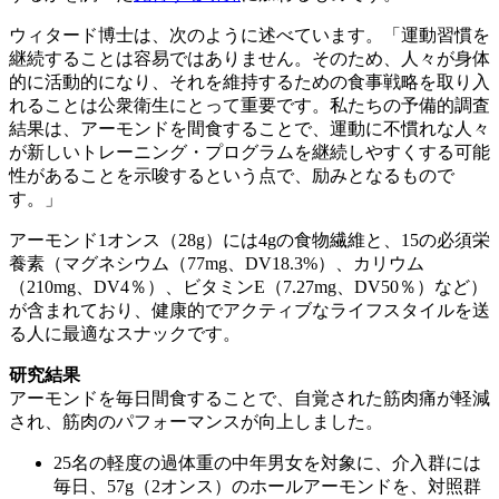
ウィタード博士は、次のように述べています。「運動習慣を
継続することは容易ではありません。そのため、人々が身体
的に活動的になり、それを維持するための食事戦略を取り入
れることは公衆衛生にとって重要です。私たちの予備的調査
結果は、アーモンドを間食することで、運動に不慣れな人々
が新しいトレーニング・プログラムを継続しやすくする可能
性があることを示唆するという点で、励みとなるもので
す。」
アーモンド
1オンス（28g）には4gの食物繊維と、15の必須栄
養素（マグネシウム（77mg、DV
18.3
%）、カリウム
（210mg、DV4％）、ビタミンE（7.27mg、DV50％）など）
が含まれており、健康的でアクティブなライフスタイルを送
る人に最適なスナックです。
研究結果
アーモンドを毎日間食することで、自覚された筋肉痛が軽減
され、筋肉のパフォーマンスが向上しました。
25名の軽度の過体重の中年男女を対象に、介入群には
毎日、57g（2オンス）のホールアーモンドを、対照群