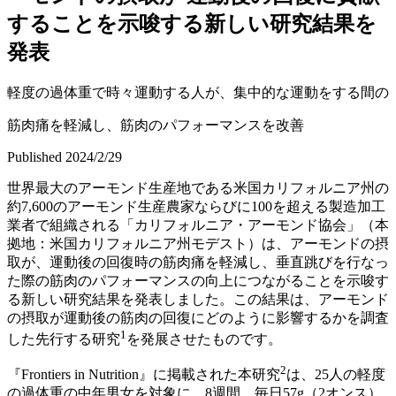
することを示唆する新しい研究結果を
発表
軽度の過体重で時々運動する人が、集中的な運動をする間の
筋肉痛を軽減し、筋肉のパフォーマンスを改善
Published 2024/2/29
世界最大のアーモンド生産地である米国カリフォルニア州の
約
7,600のアーモンド生産農家ならびに100を超える製造加工
業者で組織される「カリフォルニア・アーモンド協会」（本
拠地：米国カリフォルニア州モデスト）は、
アーモンドの摂
取が、運動後の回復時の筋肉痛を軽減し、垂直跳びを行なっ
た際の筋肉のパフォーマンスの向上につながることを示唆す
る新しい研究結果を発表しました。この結果は、アーモンド
の摂取が運動後の筋肉の回復にどのように影響するかを調査
1
した先行する研究
を発展させたものです。
2
『
Frontiers in Nutrition』に掲載された本研究
は、25人の軽度
の過体重の中年男女を対象に、8週間、毎日57g（2オンス）