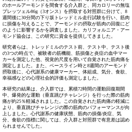
のホールアーモンドを間食する介入群と、同カロリーの無塩
プレッツェル86g（3オンス）を摂取する対照群に分けて、8
週間後に30分間の下り坂トレッドミル走行試験を行い、筋肉
に損傷を与えることで、アーモンドの摂取が筋肉の回復にど
のように影響するかを調査しました。カリフォルニア・アー
モンド協会は、この研究に資金を提供してきました。
研究者らは、トレッドミルのテスト前、テスト中、テスト後
の
3つの時点で、被験者の筋機能、筋損傷と炎症の血中マー
カーを測定した他、視覚的尺度を用いて自覚された筋肉痛を
測定しました。また、ベースライン時と8週間のアーモンド
摂取後に、心代謝系の健康マーカー、体組成、気分、食欲、
幸福感などの心理社会的評価も測定しました。
本研究の結果は、介入群では、累積
72時間の運動回復期間
中、爆発的な運動（垂直跳びチャレンジ）を行った際の筋肉
痛が約25％軽減されました。この自覚された筋肉痛の軽減に
より、垂直跳びチャレンジの際の筋肉のパフォーマンスが向
上しました。心代謝系の健康状態、筋肉の損傷/炎症、気
分、食欲の指標に関しては、介入群と対照群で有意差は認め
られませんでした。