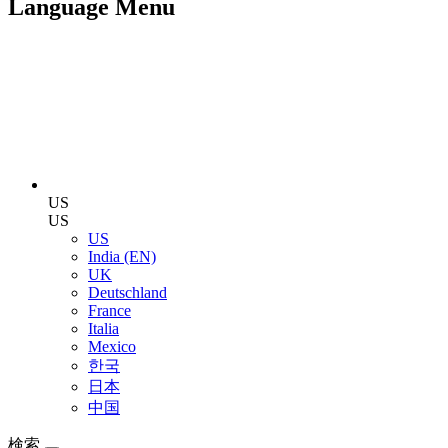
Language Menu
US
US
US
India (EN)
UK
Deutschland
France
Italia
Mexico
한국
日本
中国
検索