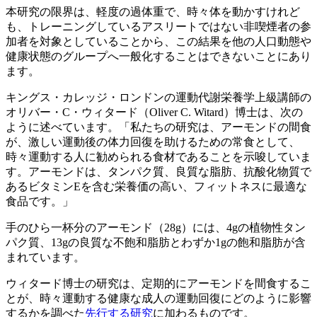
本研究の限界は、軽度の過体重で、時々体を動かすけれど
も、トレーニングしているアスリートではない非喫煙者の参
加者を対象としていることから、この結果を他の人口動態や
健康状態のグループへ一般化することはできないことにあり
ます。
キングス・カレッジ・ロンドンの運動代謝栄養学上級講師の
オリバー・
C・ウィタード（Oliver C. Witard）博士は、次の
ように述べています。「私たちの研究は、アーモンドの間食
が、激しい運動後の体力回復を助けるための常食として、
時々運動する人に勧められる食材であることを示唆していま
す。アーモンドは、タンパク質、良質な脂肪、抗酸化物質で
あるビタミンEを含む栄養価の高い、フィットネスに最適な
食品です。」
手のひら一杯分のアーモンド（
28g）には、4gの植物性タン
パク質、13gの良質な不飽和脂肪とわずか1gの飽和脂肪が含
まれています。
ウィタード博士の研究は、定期的にアーモンドを間食するこ
とが、時々運動する健康な成人の運動回復にどのように影響
するかを調べた
先行する研究
に加わるものです。