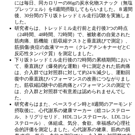
には毎日、同カロリーの86gの炭水化物スナック（無塩
プレッツェル）を8週間摂取してもらいました。８週間
後、30分間の下り坂トレッドミル走行試験を実施しま
した。
研究者らは、トレッドミル走行前と走行後
3つの時点
（24時間、48時間、72時間）で、被験者の自覚された
筋肉痛、筋機能（筋収縮テストと垂直跳びで測定）、
筋損傷/炎症の血液マーカー（クレアチンキナーゼとC
反応性タンパク質）を測定しました。
下り坂トレッドミル走行後の
72時間の累積期間におい
て、垂直跳び（爆発的な運動）中に測定された筋肉痛
は、介入群では対照群に対して約24％減少し、運動回
復中の垂直跳びパフォーマンスの改善につながりまし
た。筋収縮試験中の筋肉痛とパフォーマンスの測定で
は、介入群と対照群で有意差は認められませんでし
た。
研究者らはまた、ベースライン時と
8週間のアーモンド
摂取後に、心代謝系の健康マーカー（総コレステロー
ル、トリグリセリド、HDLコレステロール、LDLコレ
ステロール）、体組成、気分、食欲、幸福感の心理社
会的評価を測定しました。心代謝系の健康、筋肉の損