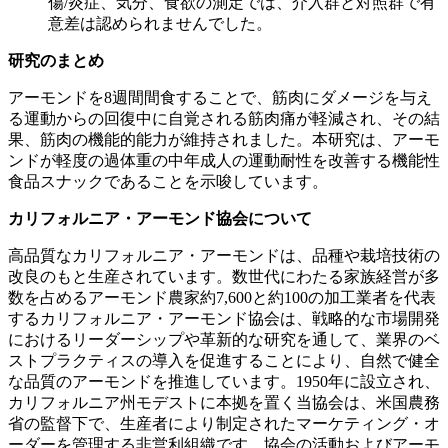
傷/炎症、気分、食欲の測定では、介入群と対照群で有
意差は認められませんでした。
研究のまとめ
アーモンドを
8週間間食することで、筋肉にダメージを与え
る運動からの回復中に自覚される筋肉痛が軽減され、その結
果、筋肉の機能的能力が維持されました。本研究は、アーモ
ンドが軽度の過体重の中年成人の運動耐性を改善する機能性
食品スナックであることを示唆しています。
カリフォルニア・アーモンド協会について
高品質なカリフォルニア・アーモンドは、品種や栽培技術の
改良のもと生産されています。数世代にわたる家族経営が多
数を占めるアーモンド農家約
7,600と約100の加工業者を代表
するカリフォルニア・アーモンド協会は、戦略的な市場開発
におけるリーダーシップや革新的な研究を通して、業界のベ
ストプラクティスの導入を促進することにより、自然で健全
な品質のアーモンドを推進しています。1950年に設立され、
カリフォルニア州モデストに本拠を置く当協会は、米国農務
省の監督下で、生産者により制定されたマーケティング・オ
ーダーを管理する非営利組織です。協会の活動およびアーモ