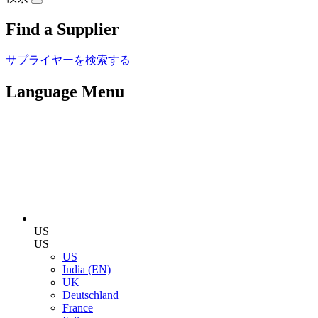
Find a Supplier
サプライヤーを検索する
Language Menu
US
US
US
India (EN)
UK
Deutschland
France