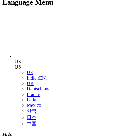
Language Menu
US
US
US
India (EN)
UK
Deutschland
France
Italia
Mexico
한국
日本
中国
検索