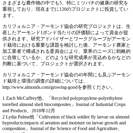
さまざまな農作物の中でも5、特にミツバチの健康の研究を
重視しており、現在までに120のプロジェクトに投資してい
ます。
カリフォルニア・アーモンド協会の研究プロジェクトは、生
産したアーモンド1ポンド当たりの評価額によって資金が提
供されます。研究アドバイザーとワークグループがアーモン
ド栽培における重要な課題を検討した後、アーモンド農家と
加工業者で構成される委員会により、業界のニーズに戦略的
に合致しているか、どのような研究成果が見込めるかなどの
判断に基づいて、プロジェクトが選択されます。
カリフォルニア・アーモンド協会の45年間にも及ぶアーモン
ド栽培と環境の調査の詳細については、
http://www.almonds.com/growing-goodを参照ください。
1 Zach McCaffrey他。「Recycled polypropylene-polyethylene
torrefied almond shell biocomposites」Journal of Industrial Crops
and Products、2018年12月
2 Lydia Palma他「Cultivation of black soldier fly larvae on almond
byproducts:impacts of aeration and moisture on larvae growth and
composition」Journal of the Science of Food and Agriculture、