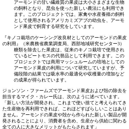
アーモンドの甘い繊維質の果皮は大小さまざまな生物
の飼料となり、昆虫を使った新しい農法にも利用でき
ます。このプロジェクトでは、家禽や水産養殖の飼料
として使用されるアメリカミズアブの幼虫を、アーモ
ンド果皮で飼育する研究をしています。
『キノコ栽培のケーシング改良材としてのアーモンドの果皮
の利用』（米農務省農業調査局、西部地域研究センター3）
糖類を除去した果皮は、従来のキノコ栽培で使用され
ているピートモスの代替品として利用できます。この
プロジェクトでは商用マッシュルームの培地としての
アーモンド果皮の利用について研究していますが、予
備段階の結果では吸水率の最適化や収穫量の増加など
の成果が得られています。
ジョンソン・ファームズでアーモンド果皮および殻の除去を
担当するマイク・カレー氏は、次のように述べています。
「新しい方法が開発され、これまで使い捨てと考えられてき
た生産物を再利用できれば、これほどすばらしいことはあり
ません。アーモンドの果皮や殻から作られた新しい製品が開
発されることにより、消費者を含め、生産から供給に関わる
全ての人に大きなメリットがもたらされます」