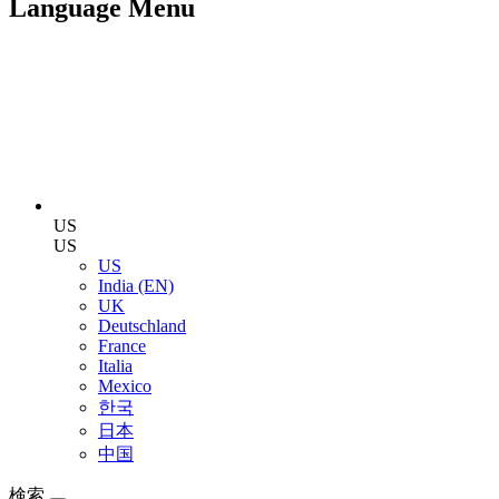
Language Menu
US
US
US
India (EN)
UK
Deutschland
France
Italia
Mexico
한국
日本
中国
検索