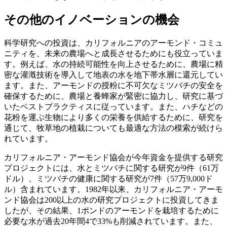
その他のイノベーションの機会
科学研究への投資は、カリフォルニアのアーモンド・コミュ
ニティを、未来の農場へと成長させるためにも役立っていま
す。例えば、水の持続可能性を向上させるために、農場に精
密な灌漑技術を導入して地表の水を地下帯水層に還元してい
ます。また、アーモンドの授粉に不可欠なミツバチの安全を
確保するために、農場と養蜂家が緊密に協力し、研究に基づ
いたベストプラクティスに従っています。また、ハチなどの
花粉を運ぶ生物により多くの栄養を供給するために、研究を
通じて、牧草地の植栽についても最適な方法の模索が続けら
れています。
カリフォルニア・アーモンド協会が今年資金を提供する研究
プロジェクトには、水とミツバチに関する研究が9件（61万
ドル）、ミツバチの健康に関する研究が7件（57万9,000ド
ル）含まれています。1982年以来、カリフォルニア・アーモ
ンド協会は200以上の水の研究プロジェクトに投資してきま
したが、その結果、1ポンドのアーモンドを栽培するために
必要な水が過去20年間4で33%も削減されています。また、