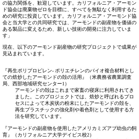
の協力関係を、歓迎しています。カリフォルニア・アーモン
ド協会は廃棄物ゼロを目標に、すべてを無駄なく利用するた
めの研究に投資しています。カリフォルニア・アーモンド協
会と当大学との共同研究では、アーモンドの副産物を価値の
ある製品に変えるため、新しい技術の開発に注力していま
す」
現在、以下のアーモンド副産物の研究プロジェクトで成果が
見込まれています。
『再生ポリプロピレン- ポリエチレンのバイオ複合材料とし
ての焙炒したアーモンドの殻の活用』（米農務省農業調査
局、西部地域研究センター1）
アーモンドの殻はこれまで家畜の寝床に利用されてき
ました。このプロジェクトでは、焙炒と呼ばれるプロ
セスによって木炭状の粉末にしたアーモンドの殻を、
再生プラスチックの強化剤や着色剤として使用する方
法を研究しています。
『アーモンドの副産物を使用したアメリカミズアブ幼虫の飼
育』（カリフォルニア大学デイビス校2）