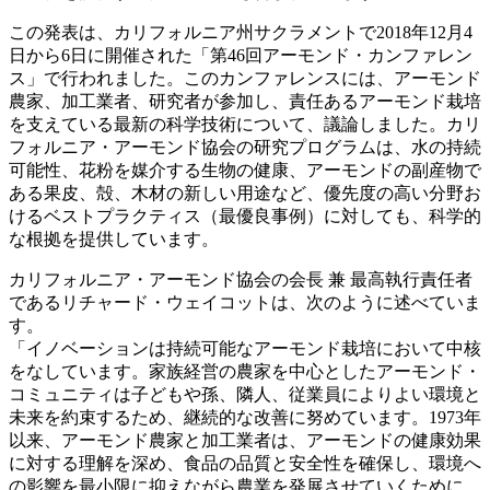
この発表は、カリフォルニア州サクラメントで2018年12月4
日から6日に開催された「第46回アーモンド・カンファレン
ス」で行われました。このカンファレンスには、アーモンド
農家、加工業者、研究者が参加し、責任あるアーモンド栽培
を支えている最新の科学技術について、議論しました。カリ
フォルニア・アーモンド協会の研究プログラムは、水の持続
可能性、花粉を媒介する生物の健康、アーモンドの副産物で
ある果皮、殻、木材の新しい用途など、優先度の高い分野お
けるベストプラクティス（最優良事例）に対しても、科学的
な根拠を提供しています。
カリフォルニア・アーモンド協会の会長 兼 最高執行責任者
であるリチャード・ウェイコットは、次のように述べていま
す。
「イノベーションは持続可能なアーモンド栽培において中核
をなしています。家族経営の農家を中心としたアーモンド・
コミュニティは子どもや孫、隣人、従業員によりよい環境と
未来を約束するため、継続的な改善に努めています。1973年
以来、アーモンド農家と加工業者は、アーモンドの健康効果
に対する理解を深め、食品の品質と安全性を確保し、環境へ
の影響を最小限に抑えながら農業を発展させていくために、