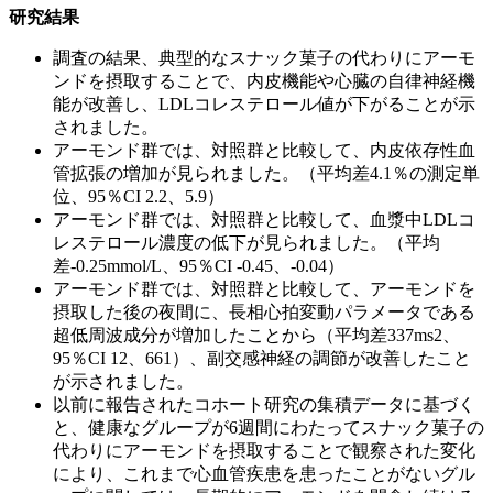
研究結果
調査の結果、典型的なスナック菓子の代わりにアーモ
ンドを摂取することで、内皮機能や心臓の自律神経機
能が改善し、LDLコレステロール値が下がることが示
されました。
アーモンド群では、対照群と比較して、内皮依存性血
管拡張の増加が見られました。（平均差4.1％の測定単
位、95％CI 2.2、5.9）
アーモンド群では、対照群と比較して、血漿中LDLコ
レステロール濃度の低下が見られました。（平均
差-0.25mmol/L、95％CI -0.45、-0.04）
アーモンド群では、対照群と比較して、アーモンドを
摂取した後の夜間に、長相心拍変動パラメータである
超低周波成分が増加したことから（平均差337ms2、
95％CI 12、661）、副交感神経の調節が改善したこと
が示されました。
以前に報告されたコホート研究の集積データに基づく
と、健康なグループが6週間にわたってスナック菓子の
代わりにアーモンドを摂取することで観察された変化
により、これまで心血管疾患を患ったことがないグル