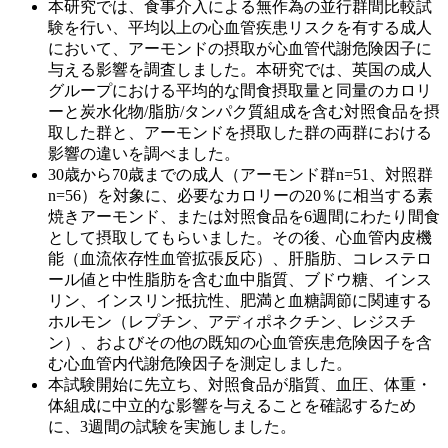
本研究では、食事介入による無作為の並行群間比較試
験を行い、平均以上の心血管疾患リスクを有する成人
において、アーモンドの摂取が心血管代謝危険因子に
与える影響を調査しました。本研究では、英国の成人
グループにおける平均的な間食摂取量と同量のカロリ
ーと炭水化物/脂肪/タンパク質組成を含む対照食品を摂
取した群と、アーモンドを摂取した群の両群における
影響の違いを調べました。
30歳から70歳までの成人（アーモンド群n=51、対照群
n=56）を対象に、必要なカロリーの20％に相当する素
焼きアーモンド、または対照食品を6週間にわたり間食
として摂取してもらいました。その後、心血管内皮機
能（血流依存性血管拡張反応）、肝脂肪、コレステロ
ール値と中性脂肪を含む血中脂質、ブドウ糖、インス
リン、インスリン抵抗性、肥満と血糖調節に関連する
ホルモン（レプチン、アディポネクチン、レジスチ
ン）、およびその他の既知の心血管疾患危険因子を含
む心血管内代謝危険因子を測定しました。
本試験開始に先立ち、対照食品が脂質、血圧、体重・
体組成に中立的な影響を与えることを確認するため
に、3週間の試験を実施しました。