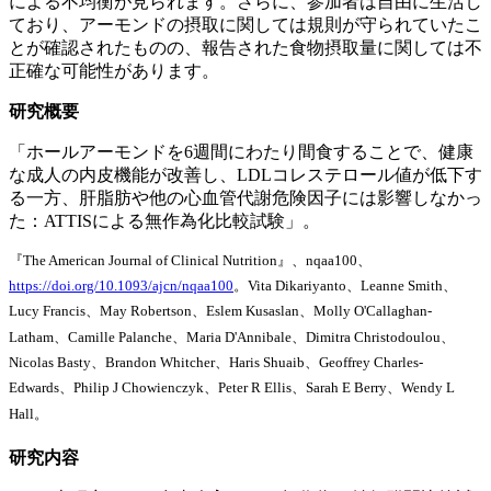
による不均衡が見られます。さらに、参加者は自由に生活し
ており、アーモンドの摂取に関しては規則が守られていたこ
とが確認されたものの、報告された食物摂取量に関しては不
正確な可能性があります。
研究概要
「ホールアーモンドを6週間にわたり間食することで、健康
な成人の内皮機能が改善し、LDLコレステロール値が低下す
る一方、肝脂肪や他の心血管代謝危険因子には影響しなかっ
た：ATTISによる無作為化比較試験」。
『The American Journal of Clinical Nutrition』、nqaa100、
https://doi.org/10.1093/ajcn/nqaa100
。Vita Dikariyanto、Leanne Smith、
Lucy Francis、May Robertson、Eslem Kusaslan、Molly O'Callaghan-
Latham、Camille Palanche、Maria D'Annibale、Dimitra Christodoulou、
Nicolas Basty、Brandon Whitcher、Haris Shuaib、Geoffrey Charles-
Edwards、Philip J Chowienczyk、Peter R Ellis、Sarah E Berry、Wendy L
Hall。
研究内容