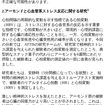
不正確な可能性があります。
3
2.アーモンドと心血管系ストレス反応に関する研究
心拍間隔の周期的な変動を示す指標である心拍変動
（HRV）は、ストレスに対する心血管系の反応を示す重要
な指標です。心拍変動が大きいほど、環境的・心理的課題に
対する心臓の適応性が高いことを示し、一方、心拍変動が小
さいと心血管疾患や心臓突然死の確率が高くなります。今回
の分析では、ATTISの研究チームが、研究室で精神的ストレ
ス課題を与えられた被験者の心拍変動を測定したところ、典
型的なスナック菓子の代わりにアーモンドを6週間にわたり
摂取した被験者は、心拍変動の測定値の一部に改善が見られ
ました。
研究者たちは、安静時（5分間横になっている状態）と、短
時間の精神的ストレス課題を与えるストループテスト実施時
で、被験者のリアルタイム心拍数（HR）と心拍変動
（HRV）を測定しました。
激しい精神的ストレスを加えたときに、アーモンド群の被験
者は心臓の回復力がより高いことが示されました。これは、