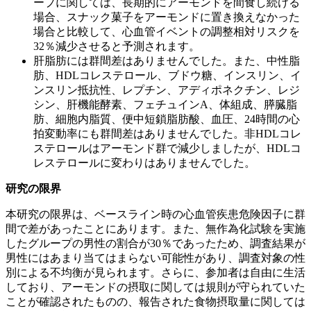
ープに関しては、長期的にアーモンドを間食し続ける
場合、スナック菓子をアーモンドに置き換えなかった
場合と比較して、心血管イベントの調整相対リスクを
32％減少させると予測されます。
肝脂肪には群間差はありませんでした。また、中性脂
肪、HDLコレステロール、ブドウ糖、インスリン、イ
ンスリン抵抗性、レプチン、アディポネクチン、レジ
シン、肝機能酵素、フェチュインA、体組成、膵臓脂
肪、細胞内脂質、便中短鎖脂肪酸、血圧、24時間の心
拍変動率にも群間差はありませんでした。非HDLコレ
ステロールはアーモンド群で減少しましたが、HDLコ
レステロールに変わりはありませんでした。
研究の限界
本研究の限界は、ベースライン時の心血管疾患危険因子に群
間で差があったことにあります。また、無作為化試験を実施
したグループの男性の割合が30％であったため、調査結果が
男性にはあまり当てはまらない可能性があり、調査対象の性
別による不均衡が見られます。さらに、参加者は自由に生活
しており、アーモンドの摂取に関しては規則が守られていた
ことが確認されたものの、報告された食物摂取量に関しては