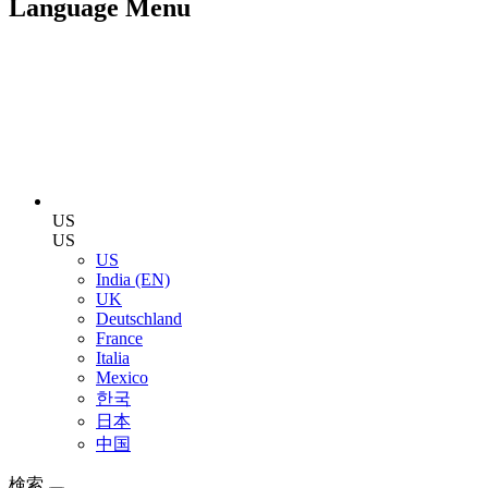
Language Menu
US
US
US
India (EN)
UK
Deutschland
France
Italia
Mexico
한국
日本
中国
検索