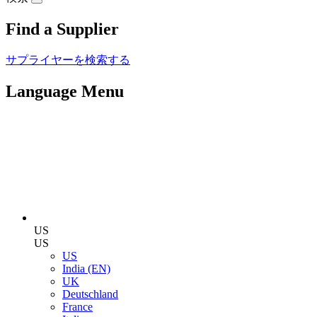
Find a Supplier
サプライヤーを検索する
Language Menu
US
US
US
India (EN)
UK
Deutschland
France