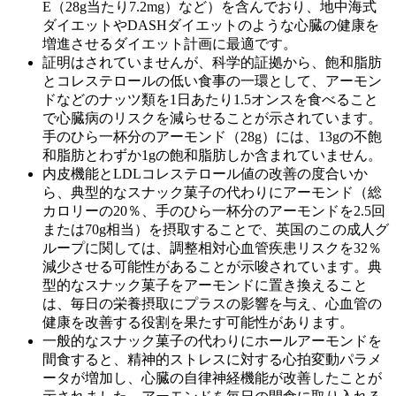
E（28g当たり7.2mg）など）を含んでおり、地中海式
ダイエットやDASHダイエットのような心臓の健康を
増進させるダイエット計画に最適です。
証明はされていませんが、科学的証拠から、飽和脂肪
とコレステロールの低い食事の一環として、アーモン
ドなどのナッツ類を1日あたり1.5オンスを食べること
で心臓病のリスクを減らせることが示されています。
手のひら一杯分のアーモンド（28g）には、13gの不飽
和脂肪とわずか1gの飽和脂肪しか含まれていません。
内皮機能とLDLコレステロール値の改善の度合いか
ら、典型的なスナック菓子の代わりにアーモンド（総
カロリーの20％、手のひら一杯分のアーモンドを2.5回
または70g相当）を摂取することで、英国のこの成人グ
ループに関しては、調整相対心血管疾患リスクを32％
減少させる可能性があることが示唆されています。典
型的なスナック菓子をアーモンドに置き換えること
は、毎日の栄養摂取にプラスの影響を与え、心血管の
健康を改善する役割を果たす可能性があります。
一般的なスナック菓子の代わりにホールアーモンドを
間食すると、精神的ストレスに対する心拍変動パラメ
ータが増加し、心臓の自律神経機能が改善したことが