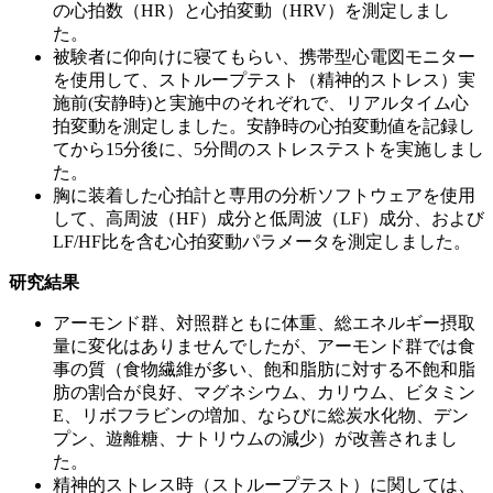
の心拍数（HR）と心拍変動（HRV）を測定しまし
た。
被験者に仰向けに寝てもらい、携帯型心電図モニター
を使用して、ストループテスト（精神的ストレス）実
施前(安静時)と実施中のそれぞれで、リアルタイム心
拍変動を測定しました。安静時の心拍変動値を記録し
てから15分後に、5分間のストレステストを実施しまし
た。
胸に装着した心拍計と専用の分析ソフトウェアを使用
して、高周波（HF）成分と低周波（LF）成分、および
LF/HF比を含む心拍変動パラメータを測定しました。
研究結果
アーモンド群、対照群ともに体重、総エネルギー摂取
量に変化はありませんでしたが、アーモンド群では食
事の質（食物繊維が多い、飽和脂肪に対する不飽和脂
肪の割合が良好、マグネシウム、カリウム、ビタミン
E、リボフラビンの増加、ならびに総炭水化物、デン
プン、遊離糖、ナトリウムの減少）が改善されまし
た。
精神的ストレス時（ストループテスト）に関しては、