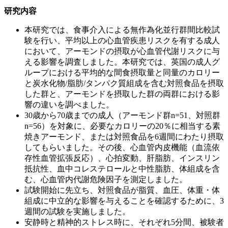
研究内容
本研究では、食事介入による無作為化並行群間比較試
験を行い、平均以上の心血管疾患リスクを有する成人
において、アーモンドの摂取が心血管代謝リスクに与
える影響を調査しました。本研究では、英国の成人グ
ループにおける平均的な間食摂取量と同量のカロリー
と炭水化物/脂肪/タンパク質組成を含む対照食品を摂取
した群と、アーモンドを摂取した群の両群における影
響の違いを調べました。
30歳から70歳までの成人（アーモンド群n=51、対照群
n=56）を対象に、必要なカロリーの20％に相当する素
焼きアーモンド、または対照食品を6週間にわたり摂取
してもらいました。その後、心血管内皮機能（血流依
存性血管拡張反応）、心拍変動、肝脂肪、インスリン
抵抗性、血中コレステロールと中性脂肪、体組成を含
む、心血管内代謝危険因子を測定しました。
試験開始に先立ち、対照食品が脂質、血圧、体重・体
組成に中立的な影響を与えることを確認するために、3
週間の試験を実施しました。
安静時と精神的ストレス時に、それぞれ5分間、被験者