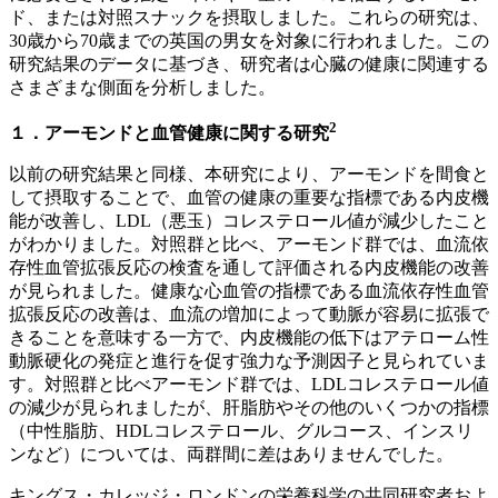
ド、または対照スナックを摂取しました。これらの研究は、
30歳から70歳までの英国の男女を対象に行われました。この
研究結果のデータに基づき、研究者は心臓の健康に関連する
さまざまな側面を分析しました。
2
１．アーモンドと血管健康に関する研究
以前の研究結果と同様、本研究により、アーモンドを間食と
して摂取することで、血管の健康の重要な指標である内皮機
能が改善し、LDL（悪玉）コレステロール値が減少したこと
がわかりました。対照群と比べ、アーモンド群では、血流依
存性血管拡張反応の検査を通して評価される内皮機能の改善
が見られました。健康な心血管の指標である血流依存性血管
拡張反応の改善は、血流の増加によって動脈が容易に拡張で
きることを意味する一方で、内皮機能の低下はアテローム性
動脈硬化の発症と進行を促す強力な予測因子と見られていま
す。対照群と比べアーモンド群では、LDLコレステロール値
の減少が見られましたが、肝脂肪やその他のいくつかの指標
（中性脂肪、HDLコレステロール、グルコース、インスリ
ンなど）については、両群間に差はありませんでした。
キングス・カレッジ・ロンドンの栄養科学の共同研究者およ