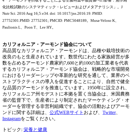
4「アーモンドを摂取することによる空腹時血中脂質値への影響：無作為
化比較試験のシステマティック・レビューおよびメタアナリシス」。J
Nutr Sci. 2016 Aug 16;5:e34. doi: 10.1017/jns.2016.19. PMID:
27752301.PMID: 27752301; PMCID: PMC5048189。Musa-Veloso K、
Paulionis L、Poon T、Lee HY。
カリフォルニア・アーモンド協会について
高品質なカリフォルニア・アーモンドは、品種や栽培技術の
改良のもと生産されています。数世代にわたる家族経営が多
数を占めるアーモンド農家約7,600と約100の加工業者を代表
するカリフォルニア・アーモンド協会は、戦略的な市場開発
におけるリーダーシップや革新的な研究を通して、業界のベ
ストプラクティスの導入を促進することにより、自然で健全
な品質のアーモンドを推進しています。1950年に設立され、
カリフォルニア州モデストに本拠を置く当協会は、米国農務
省の監督下で、生産者により制定されたマーケティング・オ
ーダーを管理する非営利組織です。協会の活動およびアーモ
ンドに関する詳細は、
公式WEBサイト
および、
Twitter
、
Instagram
をご覧ください。
トピック:
栄養と健康