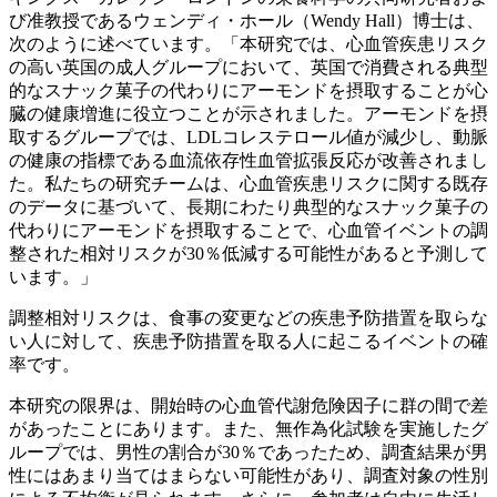
び准教授であるウェンディ・ホール（Wendy Hall）博士は、
次のように述べています。「本研究では、心血管疾患リスク
の高い英国の成人グループにおいて、英国で消費される典型
的なスナック菓子の代わりにアーモンドを摂取することが心
臓の健康増進に役立つことが示されました。アーモンドを摂
取するグループでは、LDLコレステロール値が減少し、動脈
の健康の指標である血流依存性血管拡張反応が改善されまし
た。私たちの研究チームは、心血管疾患リスクに関する既存
のデータに基づいて、長期にわたり典型的なスナック菓子の
代わりにアーモンドを摂取することで、心血管イベントの調
整された相対リスクが30％低減する可能性があると予測して
います。」
調整相対リスクは、食事の変更などの疾患予防措置を取らな
い人に対して、疾患予防措置を取る人に起こるイベントの確
率です。
本研究の限界は、開始時の心血管代謝危険因子に群の間で差
があったことにあります。また、無作為化試験を実施したグ
ループでは、男性の割合が30％であったため、調査結果が男
性にはあまり当てはまらない可能性があり、調査対象の性別