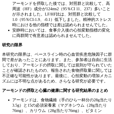
アーモンドを摂取した後では、対照群と比較して、高
周波（HF）成分が124ms2（95％CI 11、237）多いこと
が示されました。LF/HF比は、対照群と比較して
1.0（95％CI-1.9、-0.1）低下しました。精神的ストレス
時における他の指標では差は認められませんでした。
安静時においては、食事介入後の心拍変動指標の変化
に両群間で有意差は認められませんでした。
研究の限界
本研究の限界は、ベースライン時の心血管疾患危険因子に群
間で差があったことにあります。また、参加者は自由に生活
しており、アーモンドの摂取に関しては規則が守られていた
ことが確認されたものの、報告された食物摂取量に関しては
不正確な可能性があります。最後に、心拍変動の増加メカニ
ズムには不明な点があるため、さらなる研究が必要です。
アーモンドの摂取と心臓の健康に関する研究結果のまとめ
アーモンドは、食物繊維（手のひら一杯分の28g当たり
3.5g）と15の必須栄養素（マグネシウム（28g当たり
76mg）、カリウム（28g当たり76mg）、ビタミン