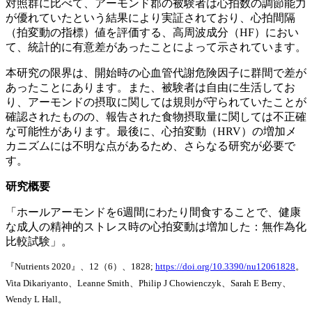
対照群に比べて、アーモンド郡の被験者は心拍数の調節能力
が優れていたという結果により実証されており、心拍間隔
（拍変動の指標）値を評価する、高周波成分（HF）におい
て、統計的に有意差があったことによって示されています。
本研究の限界は、開始時の心血管代謝危険因子に群間で差が
あったことにあります。また、被験者は自由に生活してお
り、アーモンドの摂取に関しては規則が守られていたことが
確認されたものの、報告された食物摂取量に関しては不正確
な可能性があります。最後に、心拍変動（HRV）の増加メ
カニズムには不明な点があるため、さらなる研究が必要で
す。
研究概要
「ホールアーモンドを6週間にわたり間食することで、健康
な成人の精神的ストレス時の心拍変動は増加した：無作為化
比較試験」。
『Nutrients 2020』、12（6）、1828;
https://doi.org/10.3390/nu12061828
。
Vita Dikariyanto、Leanne Smith、Philip J Chowienczyk、Sarah E Berry、
Wendy L Hall。