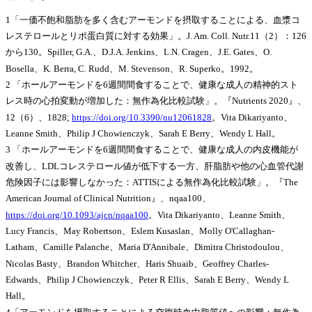
1「一価不飽和脂肪を多く含むアーモンドを摂取することによる、血漿コ
レステロールとリポ蛋白質に対する効果」。J. Am. Coll. Nutr.11（2）：126
から130。Spiller, G.A.、D.J.A. Jenkins、L.N. Cragen、J.E. Gates、O.
Bosella、K. Berra, C. Rudd、M. Stevenson、R. Superko。1992。
2 「ホールアーモンドを6週間間食することで、健康な成人の精神的スト
レス時の心拍変動が増加した：無作為化比較試験」。『Nutrients 2020』、
12（6）、1828;
https://doi.org/10.3390/nu12061828
。Vita Dikariyanto、
Leanne Smith、Philip J Chowienczyk、Sarah E Berry、Wendy L Hall。
3 「ホールアーモンドを6週間間食することで、健康な成人の内皮機能が
改善し、LDLコレステロール値が低下する一方、肝脂肪や他の心血管代謝
危険因子には影響しなかった：ATTISによる無作為化比較試験」。『The
American Journal of Clinical Nutrition』、nqaa100、
https://doi.org/10.1093/ajcn/nqaa100
。Vita Dikariyanto、Leanne Smith、
Lucy Francis、May Robertson、Eslem Kusaslan、Molly O'Callaghan-
Latham、Camille Palanche、Maria D'Annibale、Dimitra Christodoulou、
Nicolas Basty、Brandon Whitcher、Haris Shuaib、Geoffrey Charles-
Edwards、Philip J Chowienczyk、Peter R Ellis、Sarah E Berry、Wendy L
Hall。