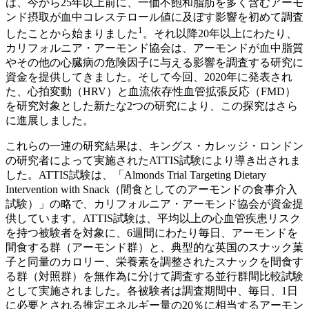
は、今から25年以上前に、一価不飽和脂肪を多く含むアーモ
ンド摂取が血中コレステロール値に及ぼす影響を初めて調査
1
したことから始まりました
。それ以降20年以上にわたり、
カリフォルニア・アーモンド協会は、アーモンドが血中脂質
やその他の心臓病の危険因子に与える影響を調査する研究に
資金を提供してきました。そして今回、2020年に発表され
た、心拍変動（HRV）と血流依存性血管拡張反応（FMD）
を研究対象とした新たな2つの研究により、この探究はさら
に進展しました。
これらの一連の研究結果は、キングス・カレッジ・ロンドン
の研究者によって実施されたATTIS試験により導き出されま
した。ATTIS試験は、「Almonds Trial Targeting Dietary
Intervention with Snack（間食としてのアーモンドの食事介入
試験）」の略で、カリフォルニア・アーモンド協会が資金提
供しています。ATTIS試験は、平均以上の心血管疾患リスク
を持つ被験者を対象に、6週間にわたり毎日、アーモンドを
間食する群（アーモンド群）と、典型的な英国のスナック菓
子と同量のカロリー、栄養素を調整されたスナックを間食す
る群（対照群）を無作為に分けて調査する並行群間比較試験
として実施されました。各被験者は調査期間中、毎日、1日
に必要とされる推定エネルギー量の20％に相当するアーモン