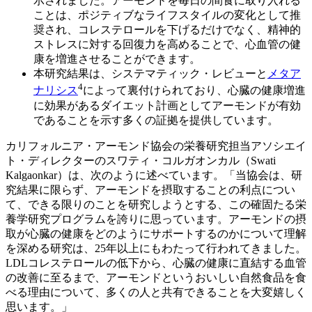
示されました。アーモンドを毎日の間食に取り入れる
ことは、ポジティブなライフスタイルの変化として推
奨され、コレステロールを下げるだけでなく、精神的
ストレスに対する回復力を高めることで、心血管の健
康を増進させることができます。
本研究結果は、システマティック・レビューと
メタア
4
ナリシス
によって裏付けられており、心臓の健康増進
に効果があるダイエット計画としてアーモンドが有効
であることを示す多くの証拠を提供しています。
カリフォルニア・アーモンド協会の栄養研究担当アソシエイ
ト・ディレクターのスワティ・コルガオンカル（Swati
Kalgaonkar）は、次のように述べています。「当協会は、研
究結果に限らず、アーモンドを摂取することの利点につい
て、できる限りのことを研究しようとする、この確固たる栄
養学研究プログラムを誇りに思っています。アーモンドの摂
取が心臓の健康をどのようにサポートするのかについて理解
を深める研究は、25年以上にもわたって行われてきました。
LDLコレステロールの低下から、心臓の健康に直結する血管
の改善に至るまで、アーモンドというおいしい自然食品を食
べる理由について、多くの人と共有できることを大変嬉しく
思います。」