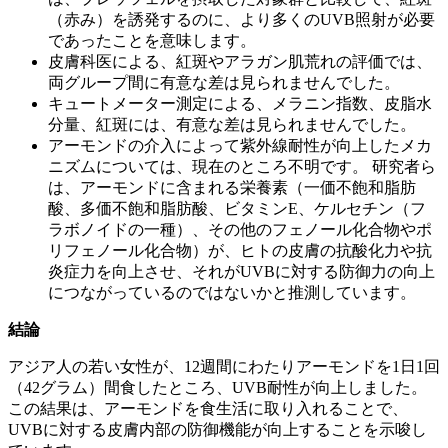
（赤み）を誘発するのに、より多くのUVB照射が必要
であったことを意味します。
皮膚科医による、紅斑やアラガン肌荒れの評価では、
両グループ間に有意な差は見られませんでした。
キュートメーター測定による、メラニン指数、皮脂水
分量、紅斑には、有意な差は見られませんでした。
アーモンドの介入によって紫外線耐性が向上したメカ
ニズムについては、現在のところ不明です。 研究者ら
は、アーモンドに含まれる栄養素（一価不飽和脂肪
酸、多価不飽和脂肪酸、ビタミンE、ケルセチン（フ
ラボノイドの一種）、その他のフェノール化合物やポ
リフェノール化合物）が、ヒトの皮膚の抗酸化力や抗
炎症力を向上させ、それがUVBに対する防御力の向上
につながっているのではないかと推測しています。
結論
アジア人の若い女性が、12週間にわたりアーモンドを1日1回
（42グラム）間食したところ、UVB耐性が向上しました。
この結果は、アーモンドを食生活に取り入れることで、
UVBに対する皮膚内部の防御機能が向上することを示唆し