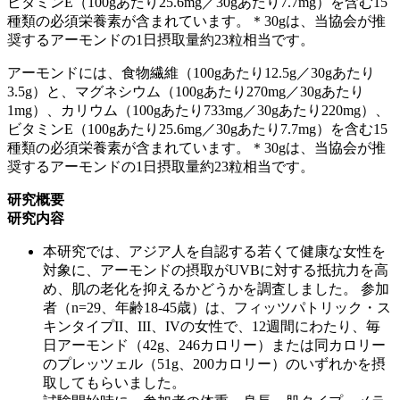
ビタミンE（100gあたり25.6mg／30gあたり7.7mg）を含む15
種類の必須栄養素が含まれています。＊30gは、当協会が推
奨するアーモンドの1日摂取量約23粒相当です。
アーモンドには、食物繊維（100gあたり12.5g／30gあたり
3.5g）と、マグネシウム（100gあたり270mg／30gあたり
1mg）、カリウム（100gあたり733mg／30gあたり220mg）、
ビタミンE（100gあたり25.6mg／30gあたり7.7mg）を含む15
種類の必須栄養素が含まれています。＊30gは、当協会が推
奨するアーモンドの1日摂取量約23粒相当です。
研究概要
研究内容
本研究では、アジア人を自認する若くて健康な女性を
対象に、アーモンドの摂取がUVBに対する抵抗力を高
め、肌の老化を抑えるかどうかを調査しました。 参加
者（n=29、年齢18-45歳）は、フィッツパトリック・ス
キンタイプII、III、IVの女性で、12週間にわたり、毎
日アーモンド（42g、246カロリー）または同カロリー
のプレッツェル（51g、200カロリー）のいずれかを摂
取してもらいました。