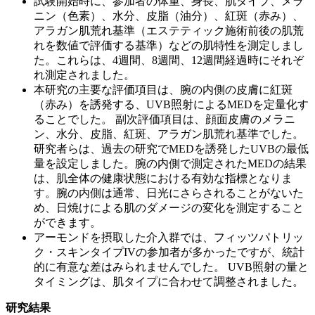
試験開始時に、参加者の体重、身長、肌タイプ、メラ
ニン（色素）、水分、皮脂（油分）、紅斑（赤み）、
アラガン肌荒れ基準（エステティック施術前後の肌荒
れを数値で評価する基準）などの肌特性を測定しまし
た。これらは、4週間、8週間、12週間経過時にそれぞ
れ測定されました。
本研究の主要な評価項目は、腕の内側の皮膚に紅斑
（赤み）を誘発する、UVB照射によるMEDを定量化す
ることでした。 副次評価項目は、顔面皮膚のメラニ
ン、水分、皮脂、紅斑、アラガン肌荒れ基準でした。
研究者らは、過去の研究でMEDを誘発したUVBの最低
量を設定しました。腕の内側で測定されたMEDの結果
は、肌全体の健康状態における有効な指標となりま
す。腕の内側は通常、日光にさらされることがないた
め、日焼けによる肌のダメージの変化を測定すること
ができます。
アーモンドを摂取した介入群では、フィッツパトリッ
ク・スキンタイプIVの参加者が多かったですが、統計
的に有意な差はみられませんでした。 UVB照射の量と
タイミングは、肌タイプに合わせて調整されました。
研究結果