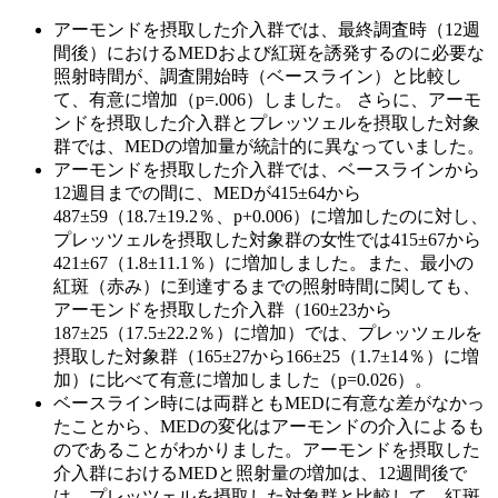
アーモンドを摂取した介入群では、最終調査時（12週
間後）におけるMEDおよび紅斑を誘発するのに必要な
照射時間が、調査開始時（ベースライン）と比較し
て、有意に増加（p=.006）しました。 さらに、アーモ
ンドを摂取した介入群とプレッツェルを摂取した対象
群では、MEDの増加量が統計的に異なっていました。
アーモンドを摂取した介入群では、ベースラインから
12週目までの間に、MEDが415±64から
487±59（18.7±19.2％、p+0.006）に増加したのに対し、
プレッツェルを摂取した対象群の女性では415±67から
421±67（1.8±11.1％）に増加しました。また、最小の
紅斑（赤み）に到達するまでの照射時間に関しても、
アーモンドを摂取した介入群（160±23から
187±25（17.5±22.2％）に増加）では、プレッツェルを
摂取した対象群（165±27から166±25（1.7±14％）に増
加）に比べて有意に増加しました（p=0.026）。
ベースライン時には両群ともMEDに有意な差がなかっ
たことから、MEDの変化はアーモンドの介入によるも
のであることがわかりました。アーモンドを摂取した
介入群におけるMEDと照射量の増加は、12週間後で
は、プレッツェルを摂取した対象群と比較して、紅斑