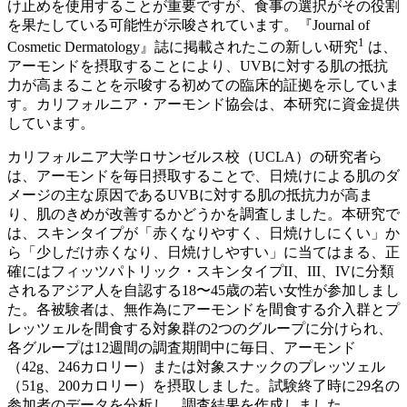
け止めを使用することが重要ですが、食事の選択がその役割
を果たしている可能性が示唆されています。『Journal of
1
Cosmetic Dermatology』誌に掲載されたこの新しい研究
は、
アーモンドを摂取することにより、UVBに対する肌の抵抗
力が高まることを示唆する初めての臨床的証拠を示していま
す。カリフォルニア・アーモンド協会は、本研究に資金提供
しています。
カリフォルニア大学ロサンゼルス校（UCLA）の研究者ら
は、アーモンドを毎日摂取することで、日焼けによる肌のダ
メージの主な原因であるUVBに対する肌の抵抗力が高ま
り、肌のきめが改善するかどうかを調査しました。本研究で
は、スキンタイプが「赤くなりやすく、日焼けしにくい」か
ら「少しだけ赤くなり、日焼けしやすい」に当てはまる、正
確にはフィッツパトリック・スキンタイプII、III、IVに分類
されるアジア人を自認する18〜45歳の若い女性が参加しまし
た。各被験者は、無作為にアーモンドを間食する介入群とプ
レッツェルを間食する対象群の2つのグループに分けられ、
各グループは12週間の調査期間中に毎日、アーモンド
（42g、246カロリー）または対象スナックのプレッツェル
（51g、200カロリー）を摂取しました。試験終了時に29名の
参加者のデータを分析し、調査結果を作成しました。