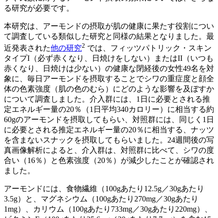
る研究が必要です。
本研究は、アーモンドの摂取が肌の健康に果たす役割につい
て調査している類似した研究と同様の結果となりました。最
2
近発表された
他の研究
では、フィッツパトリック・スキン
タイプI（必ず赤くなり、日焼けをしない）またはII（いつも
赤くなり、日焼けは少ない）の健康な閉経後の女性49名を対
象に、毎日アーモンドを摂取することでシワの重症度と顔全
体の色素強度（肌の色のむら）にどのような影響を及ぼすか
について調査しました。介入群には、1日に必要とされる推
定エネルギー量の20％（1日平均340カロリー）に相当する約
60gのアーモンドを摂取してもらい、対照群には、同じく1日
に必要とされる推定エネルギー量の20％に相当する、ナッツ
を含まないスナックを摂取してもらいました。24週間後の写
真画像解析によると、介入群は、対照群に比べて、シワの度
合い（16％）と色素強度（20％）が減少したことが確認され
ました。
アーモンドには、食物繊維（100gあたり12.5g／30gあたり
3.5g）と、マグネシウム（100gあたり270mg／30gあたり
1mg）、カリウム（100gあたり733mg／30gあたり220mg）、