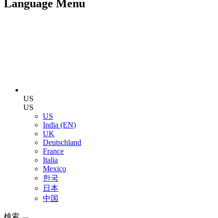
Language Menu
US
US
US
India (EN)
UK
Deutschland
France
Italia
Mexico
한국
日本
中国
検索