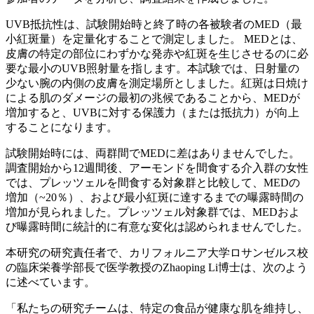
UVB抵抗性は、試験開始時と終了時の各被験者のMED（最
小紅斑量）を定量化することで測定しました。 MEDとは、
皮膚の特定の部位にわずかな発赤や紅斑を生じさせるのに必
要な最小のUVB照射量を指します。本試験では、日射量の
少ない腕の内側の皮膚を測定場所としました。紅斑は日焼け
による肌のダメージの最初の兆候であることから、MEDが
増加すると、UVBに対する保護力（または抵抗力）が向上
することになります。
試験開始時には、両群間でMEDに差はありませんでした。
調査開始から12週間後、アーモンドを間食する介入群の女性
では、プレッツェルを間食する対象群と比較して、MEDの
増加（~20％）、および最小紅斑に達するまでの曝露時間の
増加が見られました。プレッツェル対象群では、MEDおよ
び曝露時間に統計的に有意な変化は認められませんでした。
本研究の研究責任者で、カリフォルニア大学ロサンゼルス校
の臨床栄養学部長で医学教授のZhaoping Li博士は、次のよう
に述べています。
「私たちの研究チームは、特定の食品が健康な肌を維持し、