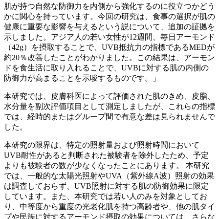
肌が持つ自然な防御力を内側から強化するのに役立つかどう
かに関心を持っています。今回の研究は、食事の選択が肌の
健康に重要な影響を与えるという説について、追加の証拠を
示しました。アジア人の若い女性が12週間、毎日アーモンド
（42g）を摂取することで、UVB抵抗力の指標であるMEDが
約20％改善したことがわかりました。この結果は、アーモン
ドを食生活に取り入れることで、UVBに対する肌の内側の
防御力が高まることを示唆するものです。」
本研究では、皮膚科医によって評価された肌のきめ、皮脂、
水分量を副次評価項目として測定しましたが、これらの指標
では、経時的またはグループ間で有意な差は見られませんで
した。
本研究の限界は、特定の照射量および照射時間において
UVB耐性があると判断された被験者を除外したため、予定
よりも被験者の数が少なくなったことにあります。 本研究
では、一般的な太陽光照射やUVA（紫外線A波）照射の効果
は調査しておらず、UVB照射に対する肌の防御効果に限定
しています。また、本研究では若い人のみを対象としてお
り、中等度から重度の光老化肌を持つ高齢者や、他の肌タイ
プや民族に対するアーモンド摂取の効果については、さらな