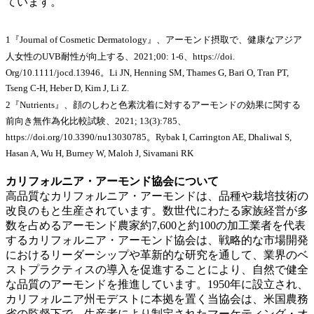
ています。
1『Journal of Cosmetic Dermatology』、アーモンド摂取で、健康なアジア
人女性のUVB耐性が向上する、2021;00: 1-6、https://doi.
Org/10.1111/jocd.13946。Li JN, Henning SM, Thames G, Bari O, Tran PT,
Tseng C-H, Heber D, Kim J, Li Z.
2『Nutrients』、顔のしわと色素沈着に対するアーモンドの効果に関する
前向き無作為化比較試験、2021; 13(3):785、
https://doi.org/10.3390/nu13030785。Rybak I, Carrington AE, Dhaliwal S,
Hasan A, Wu H, Burney W, Maloh J, Sivamani RK
カリフォルニア・アーモンド協会について
高品質なカリフォルニア・アーモンドは、品種や栽培技術の
改良のもと生産されています。数世代にわたる家族経営が多
数を占めるアーモンド農家約7,600と約100の加工業者を代表
するカリフォルニア・アーモンド協会は、戦略的な市場開発
におけるリーダーシップや革新的な研究を通して、業界のベ
ストプラクティスの導入を促進することにより、自然で健全
な品質のアーモンドを推進しています。1950年に設立され、
カリフォルニア州モデストに本拠を置く当協会は、米国農務
省の監督下で、生産者により制定されたマーケティング・オ