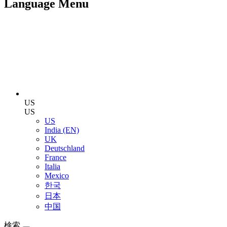
Language Menu
US
US
US
India (EN)
UK
Deutschland
France
Italia
Mexico
한국
日本
中国
検索