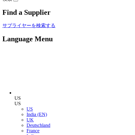
Find a Supplier
サプライヤーを検索する
Language Menu
US
US
US
India (EN)
UK
Deutschland
France