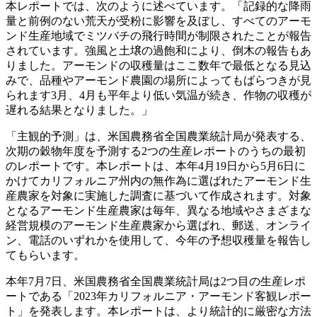
本レポートでは、次のように述べています。「記録的な降雨
量と前例のない荒天が受粉に影響を及ぼし、すべてのアーモ
ンド生産地域でミツバチの飛行時間が制限されたことが報告
されています。強風と土壌の過飽和により、倒木の報告もあ
りました。アーモンドの収穫量はここ数年で最低となる見込
みで、品種やアーモンド農園の場所によってもばらつきが見
られます3月、4月も平年より低い気温が続き、作物の収穫が
遅れる結果となりました。」
「主観的予測」は、米国農務省全国農業統計局が発表する、
次期の穀物年度を予測する2つの生産レポートのうちの最初
のレポートです。本レポートは、本年4月19日から5月6日に
かけてカリフォルニア州内の無作為に選ばれたアーモンド生
産農家を対象に実施した調査に基づいて作成されます。対象
となるアーモンド生産農家は毎年、異なる地域やさまざまな
経営規模のアーモンド生産農家から選ばれ、郵送、オンライ
ン、電話のいずれかを使用して、今年の予想収穫量を報告し
てもらいます。
本年7月7日、米国農務省全国農業統計局は2つ目の生産レポ
ートである「2023年カリフォルニア・アーモンド客観レポー
ト」を発表します。本レポートは、より統計的に厳密な方法