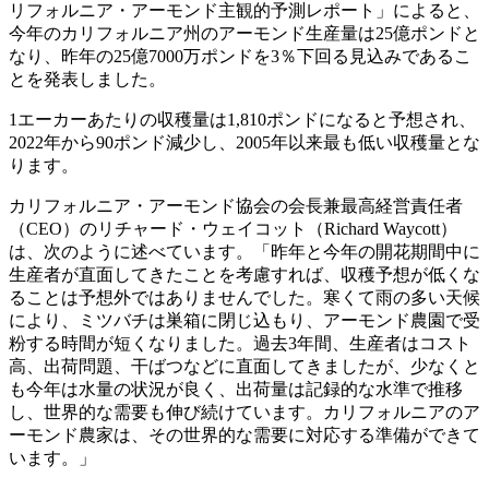
リフォルニア・アーモンド主観的予測レポート」によると、
今年のカリフォルニア州のアーモンド生産量は25億ポンドと
なり、昨年の25億7000万ポンドを3％下回る見込みであるこ
とを発表しました。
1エーカーあたりの収穫量は1,810ポンドになると予想され、
2022年から90ポンド減少し、2005年以来最も低い収穫量とな
ります。
カリフォルニア・アーモンド協会の会長兼最高経営責任者
（CEO）のリチャード・ウェイコット（Richard Waycott）
は、次のように述べています。「昨年と今年の開花期間中に
生産者が直面してきたことを考慮すれば、収穫予想が低くな
ることは予想外ではありませんでした。寒くて雨の多い天候
により、ミツバチは巣箱に閉じ込もり、アーモンド農園で受
粉する時間が短くなりました。過去3年間、生産者はコスト
高、出荷問題、干ばつなどに直面してきましたが、少なくと
も今年は水量の状況が良く、出荷量は記録的な水準で推移
し、世界的な需要も伸び続けています。カリフォルニアのア
ーモンド農家は、その世界的な需要に対応する準備ができて
います。」