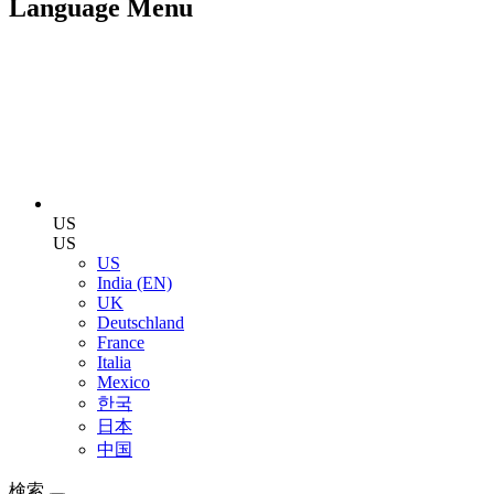
Language Menu
US
US
US
India (EN)
UK
Deutschland
France
Italia
Mexico
한국
日本
中国
検索