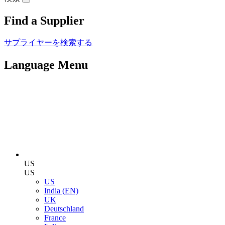
Find a Supplier
サプライヤーを検索する
Language Menu
US
US
US
India (EN)
UK
Deutschland
France