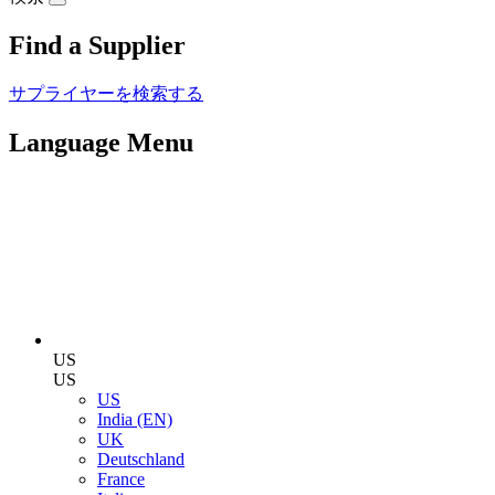
Find a Supplier
サプライヤーを検索する
Language Menu
US
US
US
India (EN)
UK
Deutschland
France