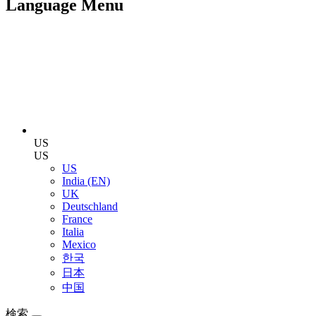
Language Menu
US
US
US
India (EN)
UK
Deutschland
France
Italia
Mexico
한국
日本
中国
検索