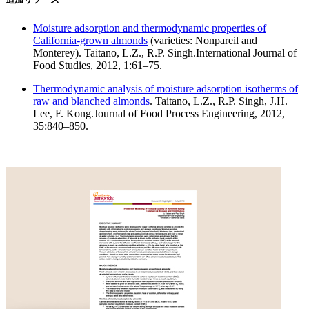
Moisture adsorption and thermodynamic properties of
California-grown almonds
(varieties: Nonpareil and
Monterey). Taitano, L.Z., R.P. Singh.International Journal of
Food Studies, 2012, 1:61–75.
Thermodynamic analysis of moisture adsorption isotherms of
raw and blanched almonds
. Taitano, L.Z., R.P. Singh, J.H.
Lee, F. Kong.Journal of Food Process Engineering, 2012,
35:840–850.