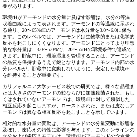
要があります。
環境rHがアーモンドの水分量に及ぼす影響は、水分の等温
収着曲線によって表されます。アーモンドの等温線に示され
る通り、20〜65%rHのアーモンドは水分量を3.0〜6.0に保ち
ます。このレベルでは、アーモンドは生物学的または化学的
反応を起こしにくくなります。アーモンドにとってより理想
的な水分量は、3.0〜5.0%で、20〜55rHの環境条件で達成で
きます。貯蔵中に、環境湿度を管理することは、アーモンド
の品質を保持するうえで鍵となります。アーモンド内部の水
分レベルが、貯蔵中に変動しないように、安定した環境rH
を維持することが重要です。
カリフォルニア大学デービス校での研究では、様々な品種ま
たは大きさのアーモンドの粒ならびに加熱殺菌された、もし
くはされていないアーモンドは、環境rHに対して類似した
相互反応を起こしますが、ローストされた、または皮なしア
ーモンドは異なる相互反応を起こすことを示しています。
相対的な水分量の変動は、アーモンドの水分量変動に影響を
及ぼし、歯応えの特性に影響を与えます。このオンラインの
水分および歯応えモデルは、環境rHがアーモンドの含水量