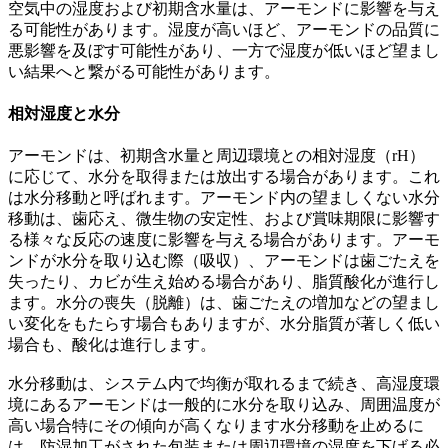
空気中の湿度および初期含水量は、アーモンドに影響を与え
る可能性があります。湿度が高いほど、アーモンドの品質に
悪影響を及ぼす可能性があり、一方で湿度が低いほど望まし
い結果へと繋がる可能性があります。
相対湿度と水分
アーモンドは、初期含水量と周辺環境との相対湿度（rH）
に応じて、水分を取得または放出する場合があります。これ
は水分移動と呼ばれます。アーモンド内の望ましくない水分
移動は、歯応え、微生物の安定性、および賞味期限に影響す
る様々な反応の速度に影響を与える場合があります。アーモ
ンドが水分を取り込む際（吸収）、アーモンドは歯ごたえを
失ったり、カビが生え始める場合があり、脂質酸化が進行し
ます。水分の喪失（脱離）は、歯ごたえの増加などの望まし
い変化をもたらす場合もありますが、水分脂質が著しく低い
場合も、酸化は進行します。
水分移動は、システム内で均衡が取れるまで続き、高湿度環
境にあるアーモンドは一般的に水分を取り込み、周囲温度が
高い場合特にその傾向が高くなります水分移動を止めるに
は、防湿加工がされた包装または周辺環境の湿度を下げる必