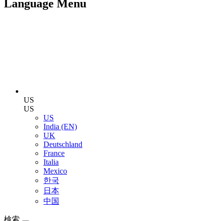
Language Menu
US
US
US
India (EN)
UK
Deutschland
France
Italia
Mexico
한국
日本
中国
検索