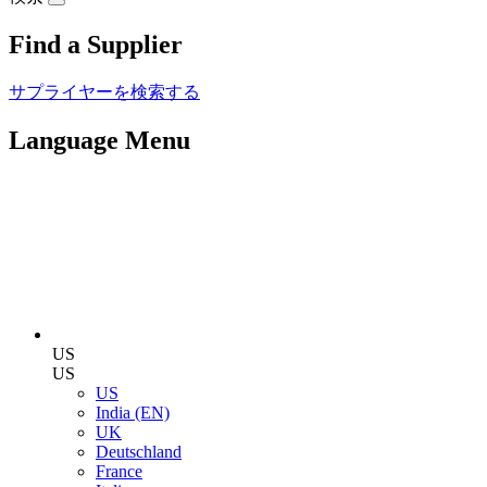
Find a Supplier
サプライヤーを検索する
Language Menu
US
US
US
India (EN)
UK
Deutschland
France