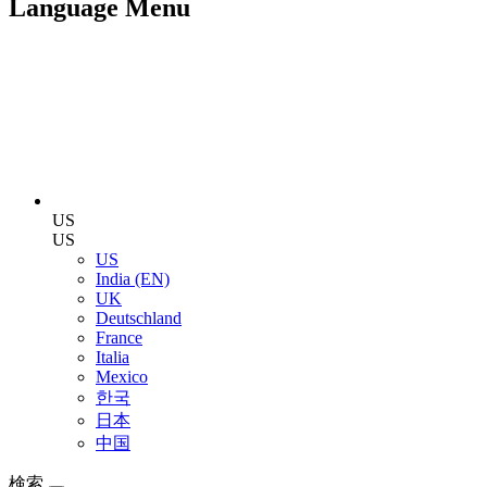
Language Menu
US
US
US
India (EN)
UK
Deutschland
France
Italia
Mexico
한국
日本
中国
検索