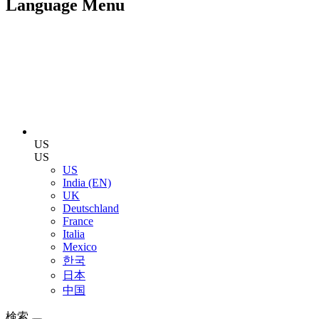
Language Menu
US
US
US
India (EN)
UK
Deutschland
France
Italia
Mexico
한국
日本
中国
検索