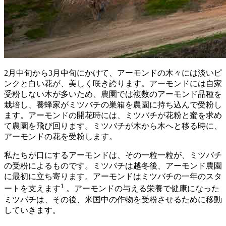
2月中旬から3月中旬にかけて、アーモンドの木々には淡いピ
ンクと白い花が、美しく咲き誇ります。アーモンドには自家
受粉しない木が多いため、農園では複数のアーモンド品種を
栽培し、養蜂家がミツバチの巣箱を農園に持ち込んで受粉し
ます。アーモンドの開花時には、ミツバチが花粉と蜜を求め
て農園を飛び回ります。ミツバチが木から木へと移る時に、
アーモンドの花を受粉します。
私たちが口にするアーモンドは、その一粒一粒が、ミツバチ
の受粉によるものです。ミツバチは越冬後、アーモンド農園
に最初に立ち寄ります。アーモンドはミツバチの一年のスタ
1
ートを支えます
。アーモンドの与える栄養で健康になった
ミツバチは、その後、米国中の作物を受粉させるために移動
していきます。