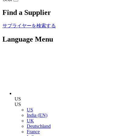
Find a Supplier
サプライヤーを検索する
Language Menu
US
US
US
India (EN)
UK
Deutschland
France