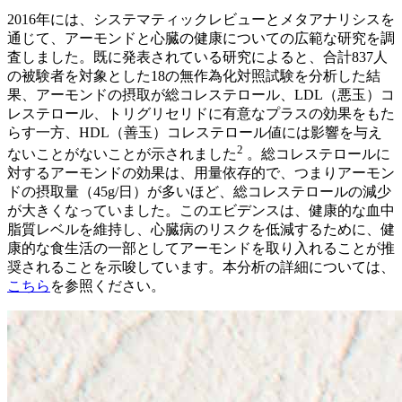
2016年には、システマティックレビューとメタアナリシスを
通じて、アーモンドと心臓の健康についての広範な研究を調
査しました。既に発表されている研究によると、合計837人
の被験者を対象とした18の無作為化対照試験を分析した結
果、アーモンドの摂取が総コレステロール、LDL（悪玉）コ
レステロール、トリグリセリドに有意なプラスの効果をもた
らす一方、HDL（善玉）コレステロール値には影響を与え
2
ないことがないことが示されました
。総コレステロールに
対するアーモンドの効果は、用量依存的で、つまりアーモン
ドの摂取量（45g/日）が多いほど、総コレステロールの減少
が大きくなっていました。このエビデンスは、健康的な血中
脂質レベルを維持し、心臓病のリスクを低減するために、健
康的な食生活の一部としてアーモンドを取り入れることが推
奨されることを示唆しています。本分析の詳細については、
こちら
を参照ください。