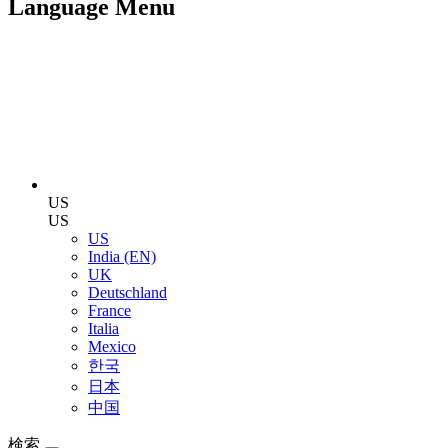
Language Menu
US
US
US
India (EN)
UK
Deutschland
France
Italia
Mexico
한국
日本
中国
検索