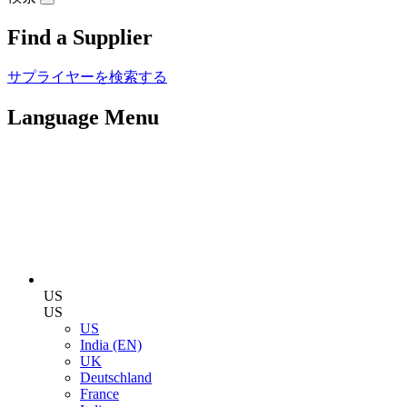
Find a Supplier
サプライヤーを検索する
Language Menu
US
US
US
India (EN)
UK
Deutschland
France