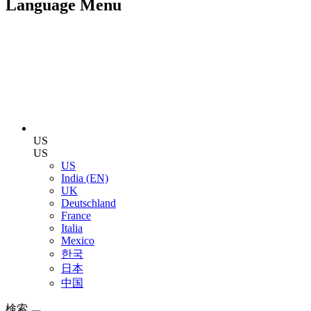
Language Menu
US
US
US
India (EN)
UK
Deutschland
France
Italia
Mexico
한국
日本
中国
検索