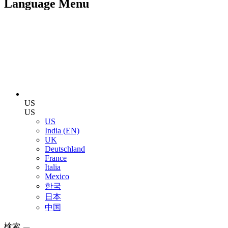
Language Menu
US
US
US
India (EN)
UK
Deutschland
France
Italia
Mexico
한국
日本
中国
検索