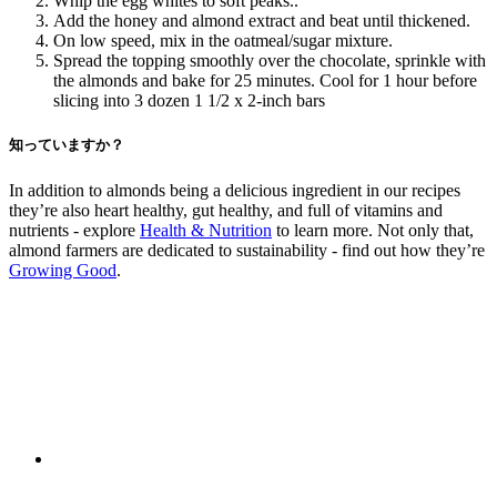
Whip the egg whites to soft peaks..
Add the honey and almond extract and beat until thickened.
On low speed, mix in the oatmeal/sugar mixture.
Spread the topping smoothly over the chocolate, sprinkle with
the almonds and bake for 25 minutes. Cool for 1 hour before
slicing into 3 dozen 1 1/2 x 2-inch bars
知っていますか？
In addition to almonds being a delicious ingredient in our recipes
they’re also heart healthy, gut healthy, and full of vitamins and
nutrients - explore
Health & Nutrition
to learn more. Not only that,
almond farmers are dedicated to sustainability - find out how they’re
Growing Good
.