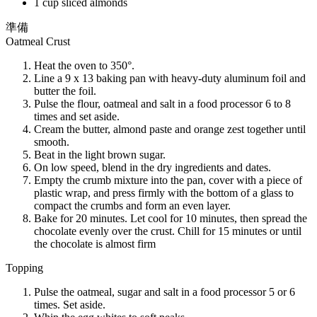
1 cup sliced almonds
準備
Oatmeal Crust
Heat the oven to 350°.
Line a 9 x 13 baking pan with heavy-duty aluminum foil and
butter the foil.
Pulse the flour, oatmeal and salt in a food processor 6 to 8
times and set aside.
Cream the butter, almond paste and orange zest together until
smooth.
Beat in the light brown sugar.
On low speed, blend in the dry ingredients and dates.
Empty the crumb mixture into the pan, cover with a piece of
plastic wrap, and press firmly with the bottom of a glass to
compact the crumbs and form an even layer.
Bake for 20 minutes. Let cool for 10 minutes, then spread the
chocolate evenly over the crust. Chill for 15 minutes or until
the chocolate is almost firm
Topping
Pulse the oatmeal, sugar and salt in a food processor 5 or 6
times. Set aside.