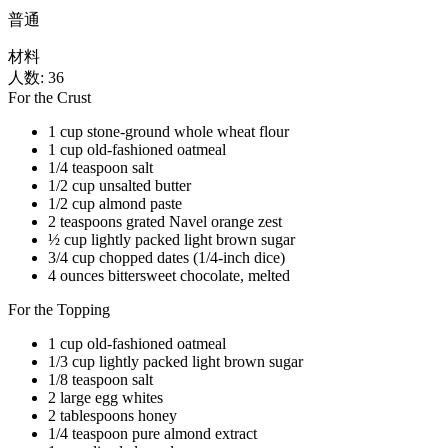
普通
材料
人数: 36
For the Crust
1 cup stone-ground whole wheat flour
1 cup old-fashioned oatmeal
1/4 teaspoon salt
1/2 cup unsalted butter
1/2 cup almond paste
2 teaspoons grated Navel orange zest
½ cup lightly packed light brown sugar
3/4 cup chopped dates (1/4-inch dice)
4 ounces bittersweet chocolate, melted
For the Topping
1 cup old-fashioned oatmeal
1/3 cup lightly packed light brown sugar
1/8 teaspoon salt
2 large egg whites
2 tablespoons honey
1/4 teaspoon pure almond extract