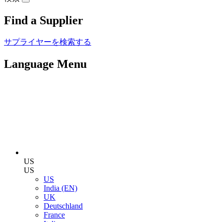
Find a Supplier
サプライヤーを検索する
Language Menu
US
US
US
India (EN)
UK
Deutschland
France