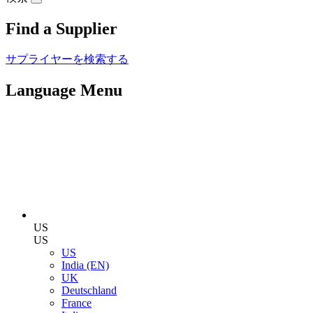
Find a Supplier
サプライヤーを検索する
Language Menu
US
US
US
India (EN)
UK
Deutschland
France