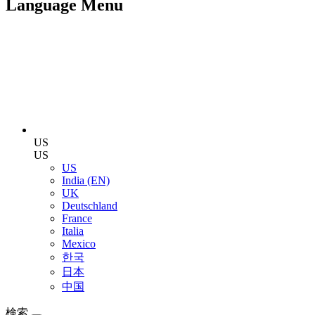
Language Menu
US
US
US
India (EN)
UK
Deutschland
France
Italia
Mexico
한국
日本
中国
検索